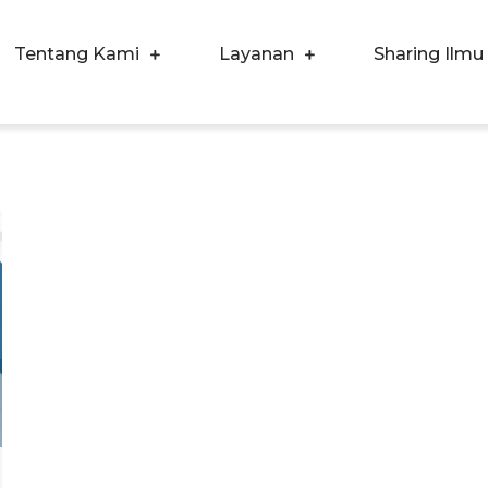
Tentang Kami
Layanan
Sharing Ilmu
ergi Corpora Indonesia
ngkatkan Kualitas SDM & Bisnis Anda