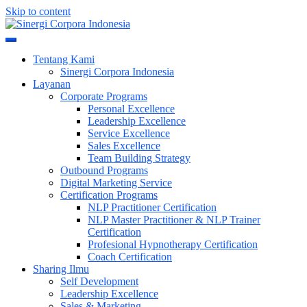
Skip to content
Meningkatkan Kualitas SDM & Bisnis Anda
Sinergi Corpora Indonesia
Tentang Kami
Sinergi Corpora Indonesia
Layanan
Corporate Programs
Personal Excellence
Leadership Excellence
Service Excellence
Sales Excellence
Team Building Strategy
Outbound Programs
Digital Marketing Service
Certification Programs
NLP Practitioner Certification
NLP Master Practitioner & NLP Trainer
Certification
Profesional Hypnotherapy Certification
Coach Certification
Sharing Ilmu
Self Development
Leadership Excellence
Sales & Marketing