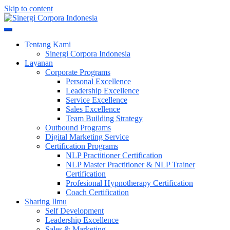
Skip to content
Meningkatkan Kualitas SDM & Bisnis Anda
Sinergi Corpora Indonesia
Tentang Kami
Sinergi Corpora Indonesia
Layanan
Corporate Programs
Personal Excellence
Leadership Excellence
Service Excellence
Sales Excellence
Team Building Strategy
Outbound Programs
Digital Marketing Service
Certification Programs
NLP Practitioner Certification
NLP Master Practitioner & NLP Trainer
Certification
Profesional Hypnotherapy Certification
Coach Certification
Sharing Ilmu
Self Development
Leadership Excellence
Sales & Marketing