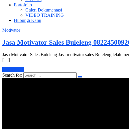
Portofolio
Galeri Dokumentasi
VIDEO TRAINING
Hubungi Kami
Motivator
Jasa Motivator Sales Buleleng 0822450092
Jasa Motivator Sales Buleleng Jasa motivator sales Buleleng telah m
[…]
Learn More
Search for: