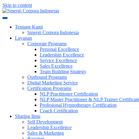
Skip to content
Meningkatkan Kualitas SDM & Bisnis Anda
Sinergi Corpora Indonesia
Tentang Kami
Sinergi Corpora Indonesia
Layanan
Corporate Programs
Personal Excellence
Leadership Excellence
Service Excellence
Sales Excellence
Team Building Strategy
Outbound Programs
Digital Marketing Service
Certification Programs
NLP Practitioner Certification
NLP Master Practitioner & NLP Trainer Certificat
Profesional Hypnotherapy Certification
Coach Certification
Sharing Ilmu
Self Development
Leadership Excellence
Sales & Marketing
Bussines