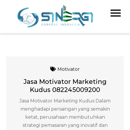
Skip
to
Sinerg
Meningka
content
Kualitas 
Corpo
& Bisnis A
Indone
Motivator
Jasa Motivator Marketing
Kudus 082245009200
Jasa Motivator Marketing Kudus Dalam
menghadapi persaingan yang semakin
ketat, perusahaan membutuhkan
strategi pemasaran yang inovatif dan