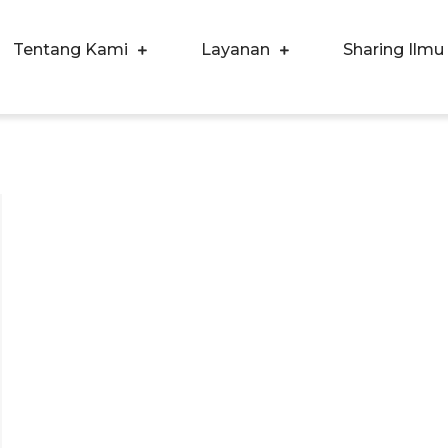
Tentang Kami
Layanan
Sharing Ilmu
ergi Corpora Indonesia
ngkatkan Kualitas SDM & Bisnis Anda