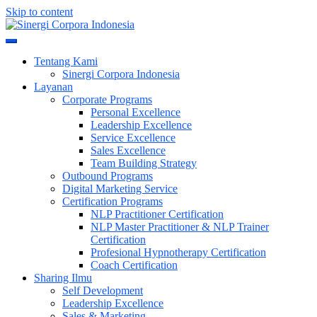
Skip to content
Meningkatkan Kualitas SDM & Bisnis Anda
Sinergi Corpora Indonesia
Tentang Kami
Sinergi Corpora Indonesia
Layanan
Corporate Programs
Personal Excellence
Leadership Excellence
Service Excellence
Sales Excellence
Team Building Strategy
Outbound Programs
Digital Marketing Service
Certification Programs
NLP Practitioner Certification
NLP Master Practitioner & NLP Trainer
Certification
Profesional Hypnotherapy Certification
Coach Certification
Sharing Ilmu
Self Development
Leadership Excellence
Sales & Marketing