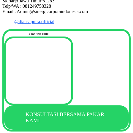
Sidoarjo Jawa Timur 61263
Telp/WA : 081249758328
Email : Admin@sinergicorporaindonesia.com
@diansaputra.official
Scan the code
KONSULTASI BERSAMA PAKAR
KAMI