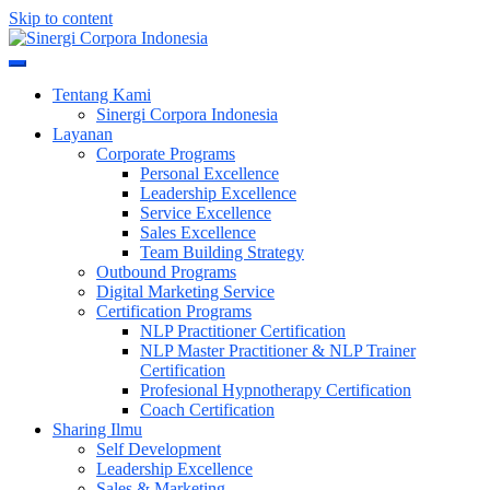
Skip to content
Meningkatkan Kualitas SDM & Bisnis Anda
Sinergi Corpora Indonesia
Tentang Kami
Sinergi Corpora Indonesia
Layanan
Corporate Programs
Personal Excellence
Leadership Excellence
Service Excellence
Sales Excellence
Team Building Strategy
Outbound Programs
Digital Marketing Service
Certification Programs
NLP Practitioner Certification
NLP Master Practitioner & NLP Trainer
Certification
Profesional Hypnotherapy Certification
Coach Certification
Sharing Ilmu
Self Development
Leadership Excellence
Sales & Marketing