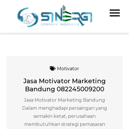
Skip
to
Sinerg
Meningka
content
Kualitas 
Corpo
& Bisnis A
Indone
Motivator
Jasa Motivator Marketing
Bandung 082245009200
Jasa Motivator Marketing Bandung
Dalam menghadapi persaingan yang
semakin ketat, perusahaan
membutuhkan strategi pemasaran