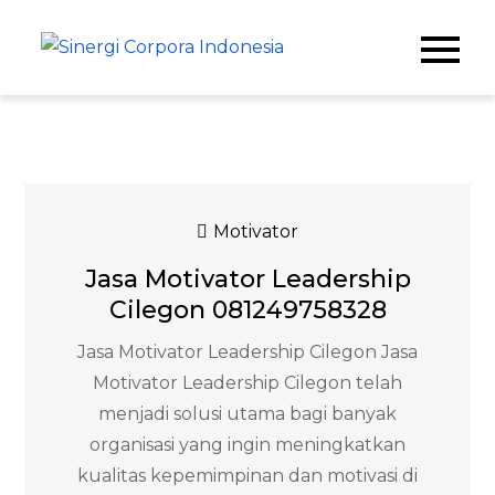
Skip
to
Sinergi
Meningkatkan
content
Kualitas SDM & Bisnis
Corpora
Anda
Indonesia
Motivator
Jasa Motivator Leadership
Cilegon 081249758328
Jasa Motivator Leadership Cilegon Jasa
Motivator Leadership Cilegon telah
menjadi solusi utama bagi banyak
organisasi yang ingin meningkatkan
kualitas kepemimpinan dan motivasi di