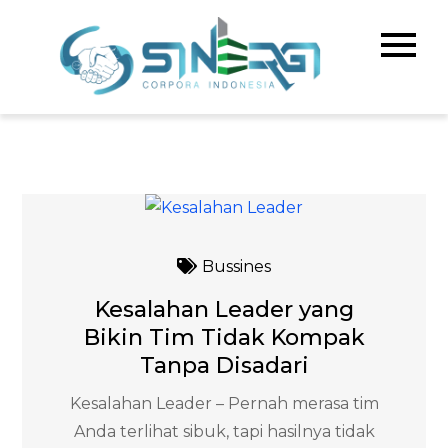
Skip
to
Sinerg
Meningka
content
Kualitas 
Corpo
& Bisnis A
Indone
Bussines
Kesalahan Leader yang
Bikin Tim Tidak Kompak
Tanpa Disadari
Kesalahan Leader – Pernah merasa tim
Anda terlihat sibuk, tapi hasilnya tidak